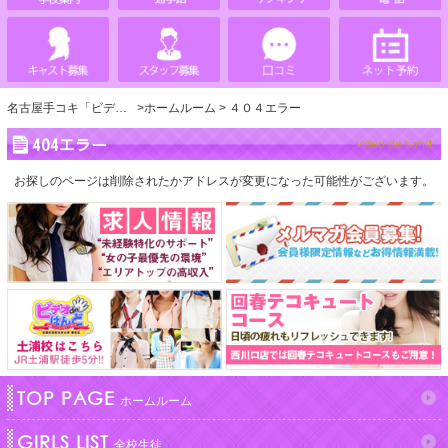
名古屋手コキ「ビデオdeはんど」
ホームルーム
４０４エラー
404エラー
お探しのページは削除されたかアドレスが変更になった可能性がございます。
TOP PAGE
ホームルーム
GIRLS LIST
全校生徒