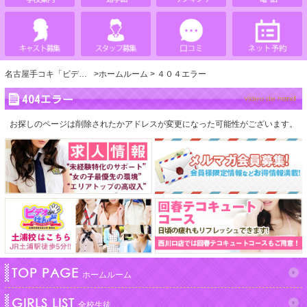
名古屋手コキ「ビデオdeはんど」
ホームルーム
４０４エラー
404エラー
お探しのページは削除されたかアドレスが変更になった可能性がございます。
TOP PAGE
ホームルーム
GIRLS LIST
全校生徒