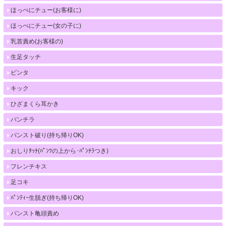
ほっぺにチュー(お客様に)
ほっぺにチュー(女の子に)
乳首責め(お客様の)
生足タッチ
ビンタ
キック
ひざまくら耳かき
パンチラ
パンスト破り(持ち帰りOK)
おしりﾀｯﾁ(ﾊﾟﾝﾂの上から･ﾊﾟﾝﾁﾗつき)
フレンチキス
足コキ
ﾊﾟﾝﾃｨｰ生脱ぎ(持ち帰りOK)
パンスト亀頭責め